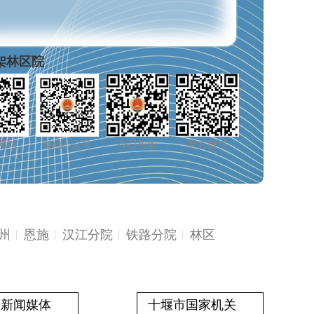
省院
网站
微信公众号
官方微博
头条号
州
恩施
汉江分院
铁路分院
林区
新闻媒体
十堰市国家机关