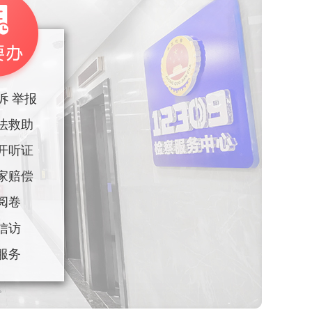
诉 举报
法救助
开听证
家赔偿
阅卷
信访
服务