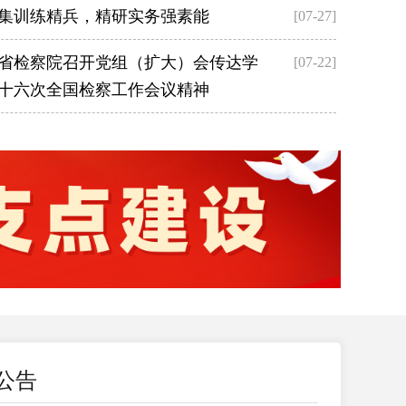
集训练精兵，精研实务强素能
[07-27]
省检察院召开党组（扩大）会传达学
[07-22]
十六次全国检察工作会议精神
新理论说办案、讲工作 | 十堰检察这场“融党建”展示精彩
六次全国检察工作会议在京召开
[07-19]
公告