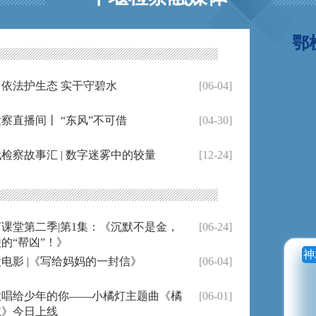
鄂
依法护生态 实干守碧水
[06-04]
察直播间丨 “东风”不可借
[04-30]
检察故事汇 | 数字迷雾中的较量
[12-24]
课堂第二季|第1集：《沉默不是金，
[06-24]
的“帮凶”！》
电影 |《写给妈妈的一封信》
[06-04]
歌唱给少年的你——小橘灯主题曲《橘
[06-01]
航》今日上线