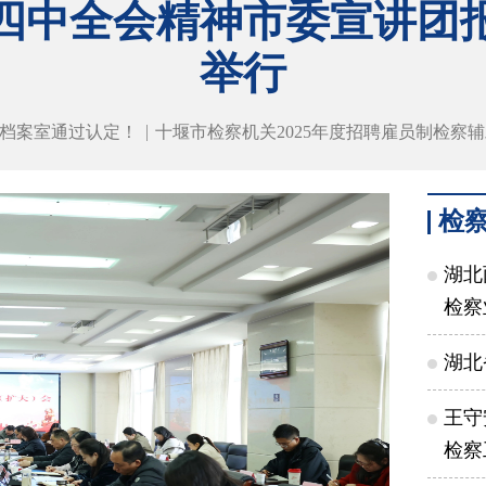
四中全会精神市委宣讲团
举行
档案室通过认定！
十堰市检察机关2025年度招聘雇员制检察
检
湖北
检察
湖北
王守
检察