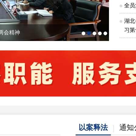
全员
湖北
习第
以党的创
第十
以案释法
通知