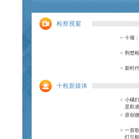
检察视窗
十堰：
荆楚检
新时代
十检新媒体
小橘灯
是欺凌
原创微
一首
灯引