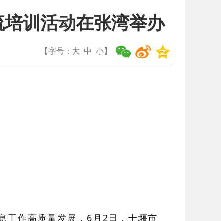
流培训活动在张湾举办
【字号：
大
中
小
】
息工作高质量发展，
6月2日，十堰市