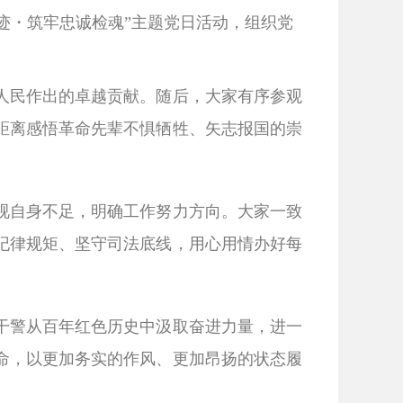
足迹・筑牢忠诚检魂”主题党日活动，组织党
人民作出的卓越贡献。随后，大家有序参观
距离感悟革命先辈不惧牺牲、矢志报国的崇
视自身不足，明确工作努力方向。大家一致
纪律规矩、坚守司法底线，用心用情办好每
干警从百年红色历史中汲取奋进力量，进一
命，以更加务实的作风、更加昂扬的状态履