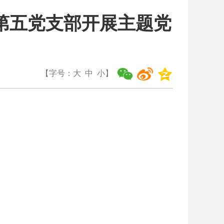
第五党支部开展主题党
【字号：
大
中
小
】