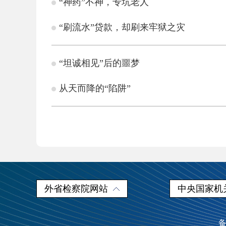
“神药”不神，专坑老人
“刷流水”贷款，却刷来牢狱之灾
“坦诚相见”后的噩梦
从天而降的“陷阱”
外省检察院网站
中央国家机
备