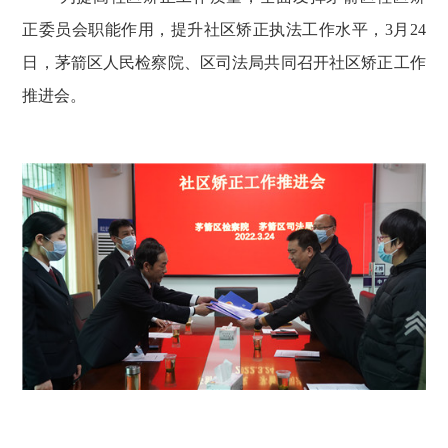
正委员会职能作用，
提升社区矫正执法工作水平，
3
月
24
日，
茅箭区
人民检察院、
区
司法局共同召开社区矫正工作
推进会
。