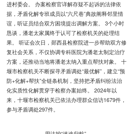
进村委会。 办案检察官详解存疑不起诉的法律依
据，矛盾化解专班成员以“六尺巷”典故阐释邻里情
谊，听证员结合双方困境提出调解方案。 3个小时
恳谈，潘老太家属终于认可了检察机关的处理结
果。 听证会次日，郧西县检察院进一步帮助双方修
复社会关系，不仅协调专科医院为潘老太制定治疗
方案，还推动当地将潘老太纳入重点帮扶对象。 十
堰市检察机关不断探寻矛盾调处“最优解”，建立“预
防+化解+帮扶”全链条机制，坚持把矛盾纠纷法治
化实质性化解贯穿于检察办案始终。 2024年以
来，十堰市检察机关已依法办理群众信访1679件，
参与矛盾调处297件。
用法护“迷途归航”