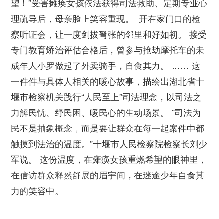
望！”受害瘫痪女孩依法获得司法救助、定期专业心
理疏导后，母亲脸上笑容重现。 开在家门口的检
察听证会，让一度剑拔弩张的邻里和好如初。 接受
专门教育矫治评估合格后，曾参与抢劫摩托车的未
成年人小罗做起了外卖骑手，自食其力。 …… 这
一件件与具体人相关的暖心故事，描绘出湖北省十
堰市检察机关践行“人民至上”司法理念，以司法之
力解民忧、纾民困、暖民心的生动场景。 “司法为
民不是抽象概念，而是要让群众在每一起案件中都
触摸到法治的温度。”十堰市人民检察院检察长刘少
军说。 这份温度，在瘫痪女孩重燃希望的眼神里，
在信访群众释然舒展的眉宇间，在迷途少年自食其
力的笑容中。