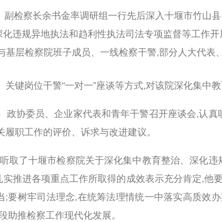
成员、副检察长余书金率调研组一行先后深入十堰市竹山县
化违规异地执法和趋利性执法司法专项监督等工作开展
与基层检察院班子成员、一线检察干警,部分人大代表
、关键岗位干警“一对一”座谈等方式,对该院深化集中
、政协委员、企业家代表和青年干警召开座谈会,认真
关履职工作的评价、诉求与改进建议。
,听取了十堰市检察院关于深化集中教育整治、深化违
实推进各项重点工作所取得的成效表示充分肯定,他要
;要树牢司法理念,在统筹法理情统一中落实高质效办
手段助推检察工作现代化发展。