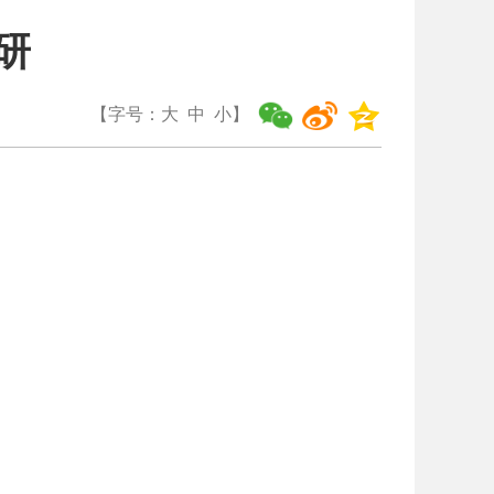
研
【字号：
大
中
小
】