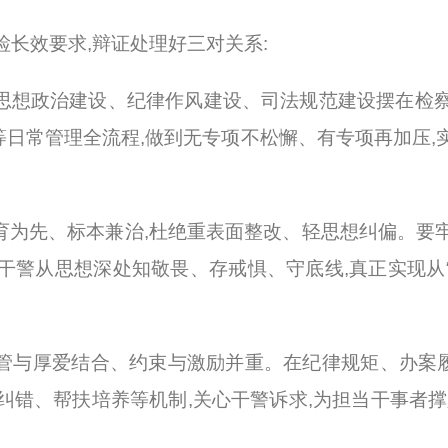
检长效要求,辩证处理好三
对
关系:
思想政治建设、纪律作风建设、司法规范建设摆在检察
日常管理全流程,做到无专项不松懈、有专项再加压,
育为先、标本兼治,杜绝重表面整改、轻思想纠偏。要
干警从思想深处知敬畏、存戒惧、守底线,真正实现从“整
管与厚爱结合、约束与激励并重。在纪律规矩、办案
纠错、帮扶培养等机制,关心干警诉求,为担当干事者撑