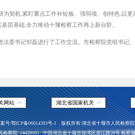
研为契机,紧盯重点工作补短板、强弱项、创特色,以
基层基础,全力推动十堰检察工作再上新台阶。
委政法委书记邹磊进行了工作交流。市检察院党组书记
关网站
湖北省国家机关
案号:鄂ICP备06014393号-1 版权所有:湖北省十堰市人民检
察院（442010） 中国湖北省十堰市张湾区浙江路39号 检察服务热