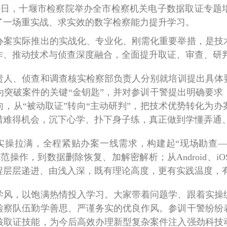
至29日，十堰市检察院举办全市检察机关电子数据取证专
了一场重实战、求实效的数字检察能力提升学习。
办案实际推出的实战化、专业化、刚需化重要举措，
是技
作、推动技术与侦查深度融合，全面提升取证、审查、研
责人、
侦查和调查核实检察部负责人分别就培训提出具体
为突破案件的关键
“金钥匙”，并
对参训干警提出明确要求
向，从
“被动取证”转向“主动研判”，把技术优势转化为
惜难得机会，沉下心学、扑下身子练，真正做到学懂弄通
实操拉满，全程紧贴办案一线需求，构建起“现场勘查
操作，到数据删除恢复、加解密解析；从Android、i
程层层递进、由浅入深，既有理论高度，更有实践温度，
学风，以饱满热情投入学习。大家带着问题学、跟着实操
检察队伍勤学善思、严谨务实的优良作风。参训干警纷纷
核取证技能，为今后高效办理新型复杂案件注入强劲科技