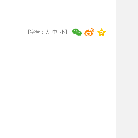
【字号：
大
中
小
】