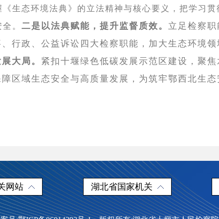
握《生态环境法典》的立法精神与核心要义，把学习贯
二是以法典赋能，提升监督质效。
立足检察职
安全。
事、行政、公益诉讼四大检察职能，加大生态环境领
发展大局。
紧扣十堰绿色低碳发展示范区建设，聚焦
保障区域生态安全与高质量发展，为筑牢鄂西北生态
关网站
湖北省国家机关