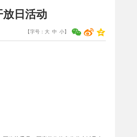
开放日活动
【字号：
大
中
小
】