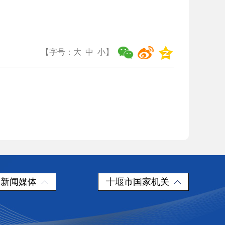
【字号：
大
中
小
】
新闻媒体
十堰市国家机关
察院