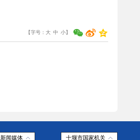
【字号：
大
中
小
】
新闻媒体
十堰市国家机关